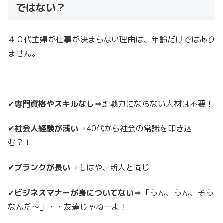
ではない？
４０代主婦が仕事が決まらない理由は、年齢だけではあり
ません。
✔
専門資格やスキルなし
⇒即戦力にならない人材は不要！
✔
社会人経験が浅い
⇒40代から社会の常識を叩き込
む？！
✔
ブランクが長い
⇒もはや、新人と同じ
✔
ビジネスマナーが身についてない
⇒「うん、うん、そう
なんだ～」・・友達じゃねーよ！