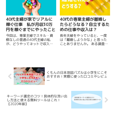
40代主婦が家でリアルに
40代の専業主婦が離婚し
稼ぐ仕事 私が月収30万
たらどうなる？自立するた
円を稼ぐまでにやったこと
めの仕事や収入は？
今回は、専業主婦でスキル・資
長年夫婦をやっていると、一度
格なしの普通の40代主婦の私
は「離婚しようかな」と思った
が、どうやってネットで収入を
ことありませんか。 ある調査で
得られるようになったのか、そ
は「3組に1組は離婚する」とい
の道のりについてお話ししよう
う結果もあるくらい、離婚は身
と思います。 パソコンの操作も
近なものになっていますよね。
おぼつかない主婦でも、ネット
夫婦って、元はあかの他人。育
でお金を稼ぐことができます。
った環境も考え方も性格もまっ
パソコン１台...
たく違う二...
くもんの日本地図パズルは小学生にこそ
おすすめ！実際に使った口コミやレビュ
ー
キーワード選定のコツ！具体的な洗い出
し方法と使える無料ツールはこれ！
【2020年版】