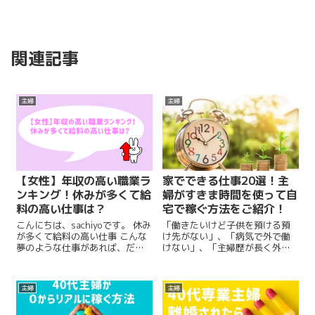
関連記事
主婦
主婦
【女性】年収の高い職業ラ
家でできる仕事20選！主
ンキング！休みが多くて給
婦がすきま時間を使って自
料の高い仕事は？
宅で稼ぐ方法をご紹介！
こんにちは、sachiyoです。 休み
「働きたいけど子供を預ける預
が多くて給料の高い仕事 こんな
け先がない」、「病気で外で働
夢のような仕事があれば、だれ
けない」、「主婦歴が長く外に
でも就職したいですよね。 休み
働きに出るのが不安」など、自
が多くて、残業がなくて、有休
宅で働ける仕事がしたいと悩ん
がとりやすくて、精神的に楽
でいませんか？ 今回は 自宅で稼
主婦
主婦
で、かつ年収が高い仕事。 そん
げる仕事がしたい といった方に
な好条件の仕事ってホントにあ
向けて、在宅で仕事ができるお
る...
すすめの在...